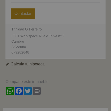
Contactar
Trinidad G Ferreiro
LT51 Workspace Rúa A Telva nº 2
Cambre
A Coruña
679282648
Calcula tu hipoteca
Comparte este inmueble
WhatsApp
Facebook
Twitter
Print